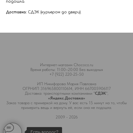
подошла.
Доставка:
СДЭК (курьером до двери).
Интернет-магазин Chococo.ru
Время работы: 11:00–20:00 Без выходных
+7 (922) 220-25-50
ИП Никифорова Мария Павловна
ОГРНИП 316965800110614, ИНН 667005906117
Доставка: транспортными компаниями "
СДЭК
",
«Яндекс.Доставка»
Заказ товара с примеркой на дому. У вас есть 15 минут на то, чтобы
примерить вещь и вернуть её, если она не подошла.
2009 - 2026
Есть вопрос?