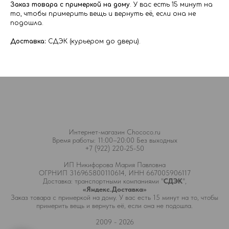
Заказ товара с примеркой на дому
. У вас есть 15 минут на
то, чтобы примерить вещь и вернуть её, если она не
подошла.
Доставка:
СДЭК (курьером до двери).
Интернет-магазин Chococo.ru
Время работы: 11:00–20:00 Без выходных
+7 (922) 220-25-50
ИП Никифорова Мария Павловна
ОГРНИП 316965800110614, ИНН 667005906117
Доставка: транспортными компаниями "
СДЭК
",
«Яндекс.Доставка»
Заказ товара с примеркой на дому. У вас есть 15 минут на то, чтобы
примерить вещь и вернуть её, если она не подошла.
2009 - 2026