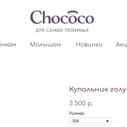
очкам
Малышам
Новинки
Ак
Купальник гол
3 500
р.
Размер