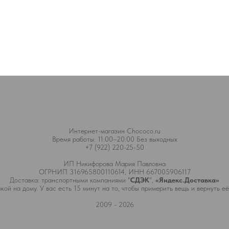
Интернет-магазин Chococo.ru
Время работы: 11:00–20:00 Без выходных
+7 (922) 220-25-50
ИП Никифорова Мария Павловна
ОГРНИП 316965800110614, ИНН 667005906117
Доставка: транспортными компаниями "
СДЭК
",
«Яндекс.Доставка»
кой на дому. У вас есть 15 минут на то, чтобы примерить вещь и вернуть её
2009 - 2026