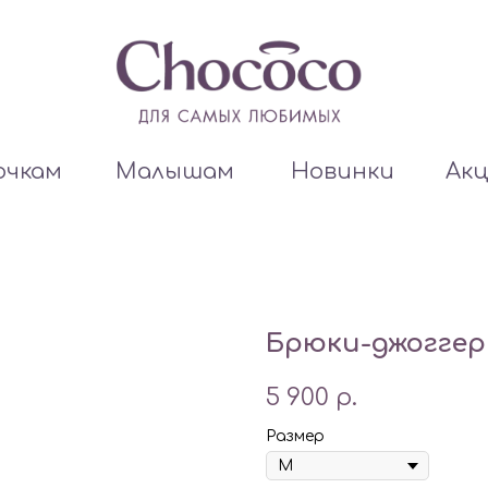
очкам
Малышам
Новинки
Ак
Брюки-джоггер
5 900
р.
Размер