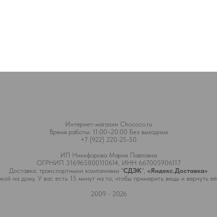
Интернет-магазин Chococo.ru
Время работы: 11:00–20:00 Без выходных
+7 (922) 220-25-50
ИП Никифорова Мария Павловна
ОГРНИП 316965800110614, ИНН 667005906117
Доставка: транспортными компаниями "
СДЭК
",
«Яндекс.Доставка»
кой на дому. У вас есть 15 минут на то, чтобы примерить вещь и вернуть её
2009 - 2026